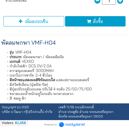
จำนวนที่จะซื้อ
เพิ่มลงรถเข็น
สั่งซื้อ
พัดลมพกพา VMF-H04
รุ่น:
VMF-H04
ประเภท:
พัดลมพกพา / พัดลมมือถือ
แบรนด์:
VEXXO
กำลังไฟเข้า: DC5.0V/2.0A
ความจุแบตเตอรี่: 3000MAH
เวลาในการชาร์จ: 2-4 ชั่วโมง
มีหน้าจอแสดงผลดิจิทัลแบบใส
แสดงสถานะแบตเตอรี่
มีสวิตซ์เลื่อน (ปุ่มเปิด-ปิด)
มีปุ่มปรับระดับแรงลม ปรับได้ 4 ระดับ 25/50/75/100
ขนาดและน้ำหนักอยู่ในระดับ พกพาสะดวก
สี: ชมพู ฟ้า
Copyright (c) 2020
เลขที่ 11/59 ถนนจักรพรรดิ์
บริษัท ป.วัฒนา กรุ๊ป(ปึงง่วนจั๊ว) จำกัด
ตำบล ประตูชัย อำเภอ พระนครศรีอยุธยา
จังหวัด พระนครศรีอยุธยา 13000
Visitors:
81,458