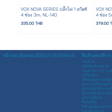
VOX NOVA SERIES ปลั๊กไฟ 1 สวิตซ์
VOX NOV
4 ช่อง 3m. NL-140
4 ช่อง 
335.00 THB
379.00 
หน้าแรก (Backup 2020-07-25 13:00:44)
สินค้าและบริการ
กระดาษ
ผลิตภัณฑ์กระดาษ
กระดาษกาว,กาว,เ
เครื่องเขียน
แฟ้มและอุปกรณ์จัด
อุปกรณ์เสริมคอมพิวเ
อุปกรณ์สำนักงานเบ
อุปกรณ์สำนักงานอิเ
อุปกรณ์ศิลปะ
ซิลค์สกรีน
กีฬาและสันทนากา
ธงชาติ,ธงต่างๆ