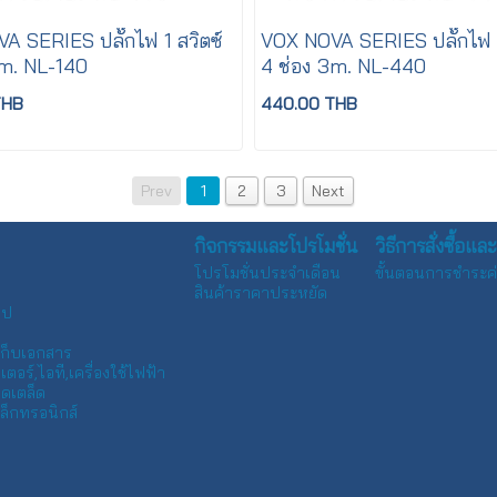
A SERIES ปลั๊กไฟ 1 สวิตซ์
VOX NOVA SERIES ปลั๊กไฟ 4
5m. NL-140
4 ช่อง 3m. NL-440
THB
440.00 THB
Prev
1
2
3
Next
กิจกรรมและโปรโมชั่น
วิธีการสั่งซื้อแ
โปรโมชั่นประจำเดือน
ขั้นตอนการชำระค่
สินค้าราคาประหยัด
ทป
เก็บเอกสาร
ตอร์,ไอที,เครื่องใช้ไฟฟ้า
็ดเตล็ด
ล็กทรอนิกส์
ร