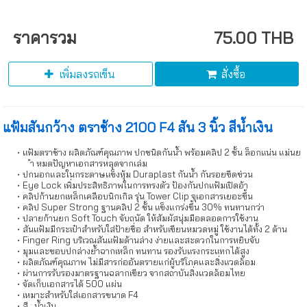
ราคารวม
75.00 THB
เพิ่มลงรถเข็น
สั่งซื้อ
แฟ้มสันกว้าง ตราช้าง 2100 F4 สัน 3 นิ้ว สีน้ำเงิน
แฟ้มตราช้าง ผลิตภัณฑ์คุณภาพ ปกชนิดกันน้ำ พร้อมคลิป 2 ชั้น ล็อกแน่น แม่นย
ำ หมดปัญหาเอกสารหลุดจากเล่ม
ปกนอกและในกระดาษแข็งหุ้ม Duraplast กันน้ำ กันรอยขีดข่วน
Eye Lock เพิ่มประสิทธิภาพในการทรงตัว ป้องกันปกแฟ้มเปิดอ้า
คลิปก้านยกเหล็กเคลือบนิกเกิล รุ่น Tower Clip จุเอกสารเยอะขึ้น
คลิป Super Strong ฐานคลิป 2 ชั้น แข็งแกร่งขึ้น 30% ทนทานกว่า
ปลายก้านยก Soft Touch จับถนัด ให้สัมผัสนุ่มมือตลอดการใช้งาน
สันแฟ้มมีกระเป๋าสำหรับใส่ป้ายชื่อ สำหรับเขียนหมวดหมู่ ใช้งานได้ทั้ง 2 ด้าน
Finger Ring บริเวณสันแฟ้มด้านล่าง ง่ายและสะดวกในการหยิบจับ
มุมและขอบปกล่างย้ำฉากเหล็ก ทนทาน รองรับแรงกระแทกได้สูง
ผลิตภัณฑ์คุณภาพ ไม่มีสารก่ออันตรายแก่ผู้บริโภคและสิ่งแวดล้อม
ผ่านการรับรองมาตรฐานฉลากเขียว จากสถาบันสิ่งแวดล้อมไทย
จัดเก็บเอกสารได้ 500 แผ่น
เหมาะสำหรับใส่เอกสารขนาด F4
สี : น้ำเงิน