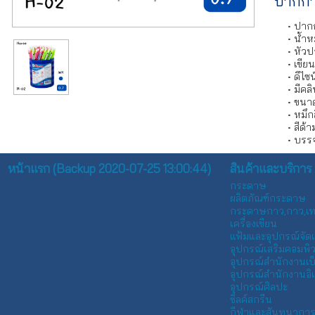
ปากกา
ปากก
น้ำห
หัวป
เขีย
ดีไซ
มีคล
ขนาด
หมึกส
สีด้า
บรรจ
หน้าแรก (Backup 2020-07-25 13:00:44)
สินค้าและบริการ
กระดาษ
ผลิตภัณฑ์กระดาษ
กระดาษกาว,กาว,เ
เครื่องเขียน
แฟ้มและอุปกรณ์จัด
อุปกรณ์เสริมคอมพิวเ
อุปกรณ์สำนักงานเบ
อุปกรณ์สำนักงานอิเ
อุปกรณ์ศิลปะ
ซิลค์สกรีน
กีฬาและสันทนากา