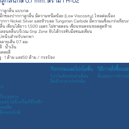
ลูกลื่นกด 0.7 mm. ตราม้า H-02
าลูกลื่น แบบกด
มึกของปากกาลูกลื่น มีความหนืดน้อย (Low Viscosity) ไหลต่อเนื่อง
ากกา Nickel Silver และหัวบอล Tungsten Carbide มีความแข็งแกร่งเทียบเ
นลื่น เขียนได้ยาว 1,500 เมตร ไม่ขาดตอน เขียนหมดจนหยดสุดท้าย
น์ลอนคลื่นบริเวณ Grip Zone จับได้กระชับมือขณะเขียน
ิปหนีบสำหรับพกพา
ลายเส้น 0.7 มม.
ี : น้ำเงิน
มคละสี
ุ : 1 ด้าม และ50 ด้าม / กระป๋อง
กิจกรรมและโปรโมชั่น
วิธีการสั่งซื้อแ
โปรโมชั่นประจำเดือน
ขั้นตอนการชำระค่
สินค้าราคาประหยัด
ทป
เก็บเอกสาร
ตอร์,ไอที,เครื่องใช้ไฟฟ้า
็ดเตล็ด
ล็กทรอนิกส์
ร