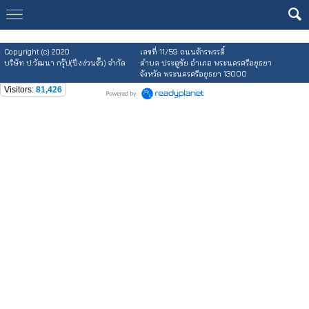
Copyright (c) 2020
เลขที่ 11/59 ถนนจักรพรรดิ์
บริษัท ป.วัฒนา กรุ๊ป(ปึงง่วนจั๊ว) จำกัด
ตำบล ประตูชัย อำเภอ พระนครศรีอยุธยา
จังหวัด พระนครศรีอยุธยา 13000
Visitors:
81,426